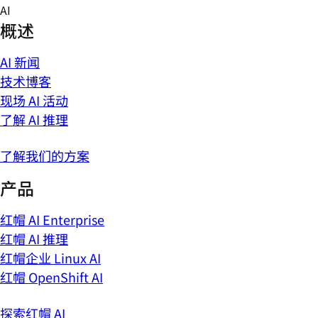
Skip
AI
to
概述
content
AI 新闻
技术博客
现场 AI 活动
了解 AI 推理
了解我们的方案
产品
红帽 AI Enterprise
红帽 AI 推理
红帽企业 Linux AI
红帽 OpenShift AI
探索红帽 AI