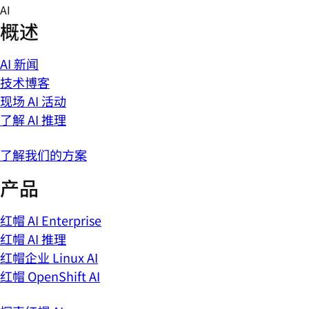
Skip
AI
to
概述
content
AI 新闻
技术博客
现场 AI 活动
了解 AI 推理
了解我们的方案
产品
红帽 AI Enterprise
红帽 AI 推理
红帽企业 Linux AI
红帽 OpenShift AI