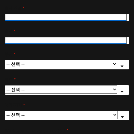
회사 전화
*
회사
*
부서
*
직무
*
국가/지역
*
Workload running on CentOS
*