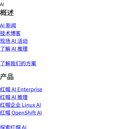
Skip
AI
to
概述
content
AI 新闻
技术博客
现场 AI 活动
了解 AI 推理
了解我们的方案
产品
红帽 AI Enterprise
红帽 AI 推理
红帽企业 Linux AI
红帽 OpenShift AI
探索红帽 AI