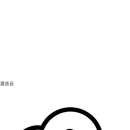
虚拟化
实现虚拟化和容器化工作负载的运维现代化。