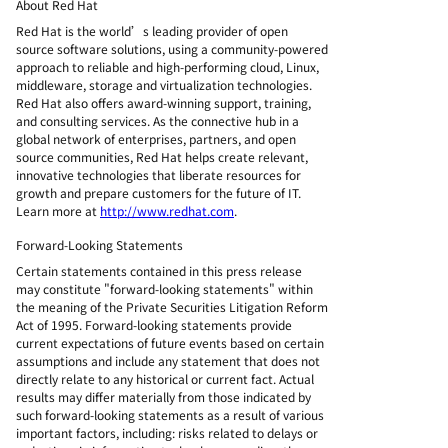
About Red Hat
Red Hat is the world’s leading provider of open
source software solutions, using a community-powered
approach to reliable and high-performing cloud, Linux,
middleware, storage and virtualization technologies.
Red Hat also offers award-winning support, training,
and consulting services. As the connective hub in a
global network of enterprises, partners, and open
source communities, Red Hat helps create relevant,
innovative technologies that liberate resources for
growth and prepare customers for the future of IT.
Learn more at
http://www.redhat.com
.
Forward-Looking Statements
Certain statements contained in this press release
may constitute "forward-looking statements" within
the meaning of the Private Securities Litigation Reform
Act of 1995. Forward-looking statements provide
current expectations of future events based on certain
assumptions and include any statement that does not
directly relate to any historical or current fact. Actual
results may differ materially from those indicated by
such forward-looking statements as a result of various
important factors, including: risks related to delays or