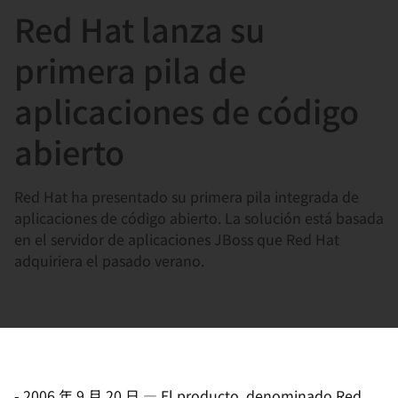
Red Hat lanza su
言
primera pila de
aplicaciones de código
abierto
Red Hat ha presentado su primera pila integrada de
aplicaciones de código abierto. La solución está basada
en el servidor de aplicaciones JBoss que Red Hat
adquiriera el pasado verano.
-
2006 年 9 月 20 日
—
El producto, denominado Red