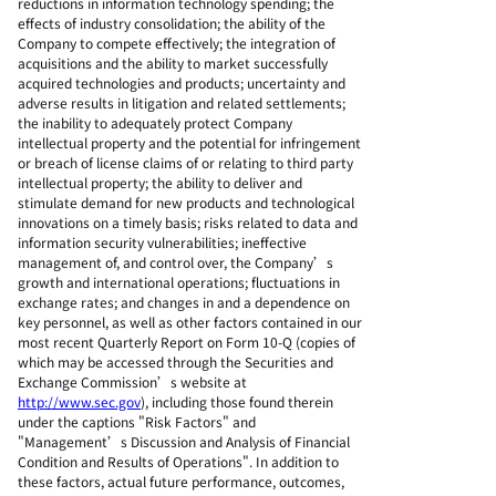
reductions in information technology spending; the
effects of industry consolidation; the ability of the
Company to compete effectively; the integration of
acquisitions and the ability to market successfully
acquired technologies and products; uncertainty and
adverse results in litigation and related settlements;
the inability to adequately protect Company
intellectual property and the potential for infringement
or breach of license claims of or relating to third party
intellectual property; the ability to deliver and
stimulate demand for new products and technological
innovations on a timely basis; risks related to data and
information security vulnerabilities; ineffective
management of, and control over, the Company’s
growth and international operations; fluctuations in
exchange rates; and changes in and a dependence on
key personnel, as well as other factors contained in our
most recent Quarterly Report on Form 10-Q (copies of
which may be accessed through the Securities and
Exchange Commission’s website at
http://www.sec.gov
), including those found therein
under the captions "Risk Factors" and
"Management’s Discussion and Analysis of Financial
Condition and Results of Operations". In addition to
these factors, actual future performance, outcomes,