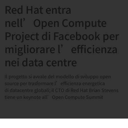
Red Hat entra
言
nell’Open Compute
Project di Facebook per
migliorare l’efficienza
nei data centre
Il progetto si avvale del modello di sviluppo open
source per trasformare l’efficienza energetica
di datacentre globali; il CTO di Red Hat Brian Stevens
tiene un keynote all’Open Compute Summit