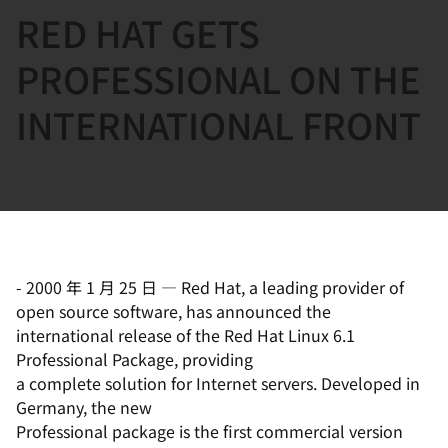
RED HAT GETS
言
PROFESSIONAL ON THE
INTERNATIONAL FRONT
-
2000 年 1 月 25 日
—
Red Hat, a leading provider of
open source software, has announced the
international release of the Red Hat Linux 6.1
Professional Package, providing
a complete solution for Internet servers. Developed in
Germany, the new
Professional package is the first commercial version