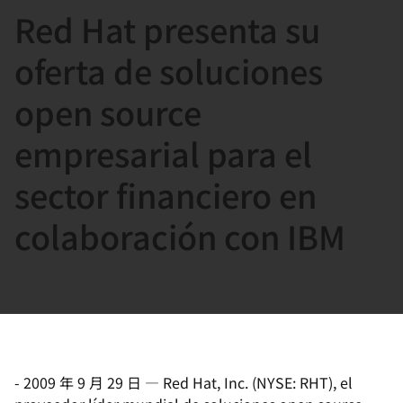
Red Hat presenta su
言
oferta de soluciones
open source
empresarial para el
sector financiero en
colaboración con IBM
-
2009 年 9 月 29 日
—
Red Hat, Inc. (NYSE: RHT), el