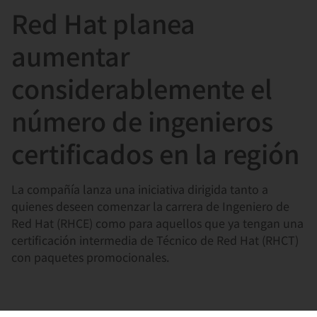
Red Hat planea
言
aumentar
considerablemente el
número de ingenieros
certificados en la región
La compañía lanza una iniciativa dirigida tanto a
quienes deseen comenzar la carrera de Ingeniero de
Red Hat (RHCE) como para aquellos que ya tengan una
certificación intermedia de Técnico de Red Hat (RHCT)
con paquetes promocionales.