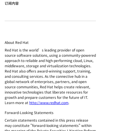
订阅内容
About Red Hat
Red Hat is the world’s leading provider of open
source software solutions, using a community-powered
approach to reliable and high-performing cloud, Linux,
middleware, storage and virtualization technologies.
Red Hat also offers award-winning support, training,
and consulting services. As the connective hub in a
global network of enterprises, partners, and open
source communities, Red Hat helps create relevant,
innovative technologies that liberate resources for
growth and prepare customers for the future of IT.
Learn more at
http://www.redhat.com
.
Forward-Looking Statements
Certain statements contained in this press release
may constitute "forward-looking statements" within
the meaning of the Private Securities Litigation Reform