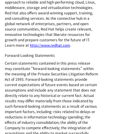
approach to reliable and high-performing cloud, Linux,
middleware, storage and virtualization technologies.
Red Hat also offers award-winning support, training,
and consulting services. As the connective hub in a
global network of enterprises, partners, and open
source communities, Red Hat helps create relevant,
innovative technologies that liberate resources for
growth and prepare customers for the future of IT.
Learn more at
http://www.redhat.com
.
Forward-Looking Statements
Certain statements contained in this press release
may constitute "forward-looking statements" within
the meaning of the Private Securities Litigation Reform
Act of 1995. Forward-looking statements provide
current expectations of future events based on certain
assumptions and include any statement that does not
directly relate to any historical or current fact. Actual
results may differ materially from those indicated by
such forward-looking statements as a result of various
important factors, including: risks related to delays or
reductions in information technology spending; the
effects of industry consolidation; the ability of the
Company to compete effectively; the integration of
acquisitions and the ability to market successfully