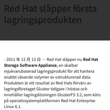
Red Hat släpper första
言
lagringsprodukten
-
2011 年 12 月 13 日
—
Red Hat släpper nu
Red Hat
Storage Software Appliance
, en skalbar
mjukvarubaserad lagringsprodukt för att hantera
snabbt växande volymer av ostrukturerad data.
Produkten är ett resultat av Red Hats förvärv av
lagringsföretaget Gluster tidigare i höstas och
innehåller lagringslösningen GlusterFS 3.2, som körs
på operativsystemplattformen Red Hat Enterprise
Linux 6.1.