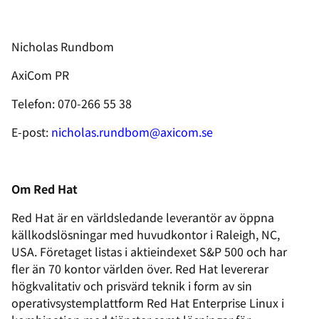
Nicholas Rundbom
AxiCom PR
Telefon: 070-266 55 38
E-post:
nicholas.rundbom@axicom.se
Om Red Hat
Red Hat är en världsledande leverantör av öppna
källkodslösningar med huvudkontor i Raleigh, NC,
USA. Företaget listas i aktieindexet S&P 500 och har
fler än 70 kontor världen över. Red Hat levererar
högkvalitativ och prisvärd teknik i form av sin
operativsystemplattform Red Hat Enterprise Linux i