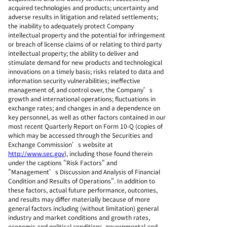
acquired technologies and products; uncertainty and
adverse results in litigation and related settlements;
the inability to adequately protect Company
intellectual property and the potential for infringement
or breach of license claims of or relating to third party
intellectual property; the ability to deliver and
stimulate demand for new products and technological
innovations on a timely basis; risks related to data and
information security vulnerabilities; ineffective
management of, and control over, the Company’s
growth and international operations; fluctuations in
exchange rates; and changes in and a dependence on
key personnel, as well as other factors contained in our
most recent Quarterly Report on Form 10-Q (copies of
which may be accessed through the Securities and
Exchange Commission’s website at
http://www.sec.gov
), including those found therein
under the captions "Risk Factors" and
"Management’s Discussion and Analysis of Financial
Condition and Results of Operations". In addition to
these factors, actual future performance, outcomes,
and results may differ materially because of more
general factors including (without limitation) general
industry and market conditions and growth rates,
economic and political conditions, governmental and