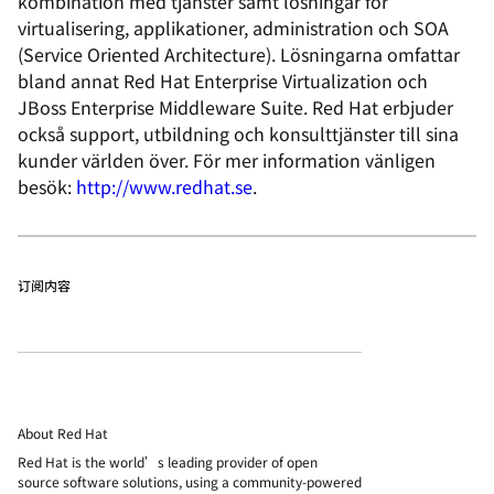
kombination med tjänster samt lösningar för
virtualisering, applikationer, administration och SOA
(Service Oriented Architecture). Lösningarna omfattar
bland annat Red Hat Enterprise Virtualization och
JBoss Enterprise Middleware Suite. Red Hat erbjuder
också support, utbildning och konsulttjänster till sina
kunder världen över. För mer information vänligen
besök:
http://www.redhat.se
.
订阅内容
About Red Hat
Red Hat is the world’s leading provider of open
source software solutions, using a community-powered