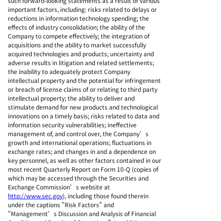
such forward-looking statements as a result of various
important factors, including: risks related to delays or
reductions in information technology spending; the
effects of industry consolidation; the ability of the
Company to compete effectively; the integration of
acquisitions and the ability to market successfully
acquired technologies and products; uncertainty and
adverse results in litigation and related settlements;
the inability to adequately protect Company
intellectual property and the potential for infringement
or breach of license claims of or relating to third party
intellectual property; the ability to deliver and
stimulate demand for new products and technological
innovations on a timely basis; risks related to data and
information security vulnerabilities; ineffective
management of, and control over, the Company’s
growth and international operations; fluctuations in
exchange rates; and changes in and a dependence on
key personnel, as well as other factors contained in our
most recent Quarterly Report on Form 10-Q (copies of
which may be accessed through the Securities and
Exchange Commission’s website at
http://www.sec.gov
), including those found therein
under the captions "Risk Factors" and
"Management’s Discussion and Analysis of Financial