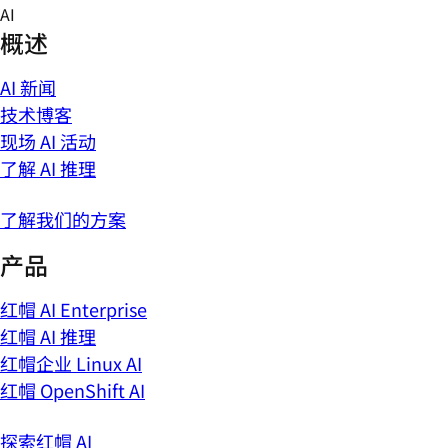
Skip
AI
to
概述
content
AI 新闻
技术博客
现场 AI 活动
了解 AI 推理
了解我们的方案
产品
红帽 AI Enterprise
红帽 AI 推理
红帽企业 Linux AI
红帽 OpenShift AI
探索红帽 AI