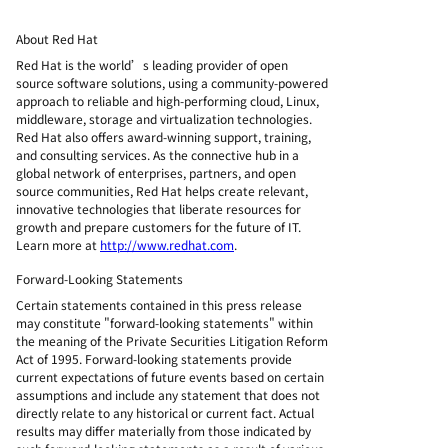
About Red Hat
Red Hat is the world’s leading provider of open
source software solutions, using a community-powered
approach to reliable and high-performing cloud, Linux,
middleware, storage and virtualization technologies.
Red Hat also offers award-winning support, training,
and consulting services. As the connective hub in a
global network of enterprises, partners, and open
source communities, Red Hat helps create relevant,
innovative technologies that liberate resources for
growth and prepare customers for the future of IT.
Learn more at
http://www.redhat.com
.
Forward-Looking Statements
Certain statements contained in this press release
may constitute "forward-looking statements" within
the meaning of the Private Securities Litigation Reform
Act of 1995. Forward-looking statements provide
current expectations of future events based on certain
assumptions and include any statement that does not
directly relate to any historical or current fact. Actual
results may differ materially from those indicated by