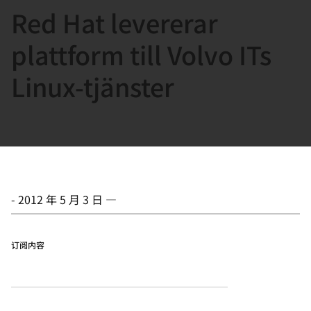
Red Hat levererar
言
plattform till Volvo ITs
Linux-tjänster
-
2012 年 5 月 3 日
—
订阅内容