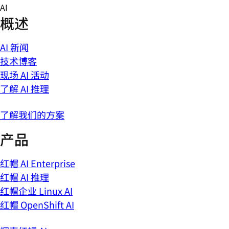
Skip
AI
to
概述
content
AI 新闻
技术博客
现场 AI 活动
了解 AI 推理
了解我们的方案
产品
红帽 AI Enterprise
红帽 AI 推理
红帽企业 Linux AI
红帽 OpenShift AI