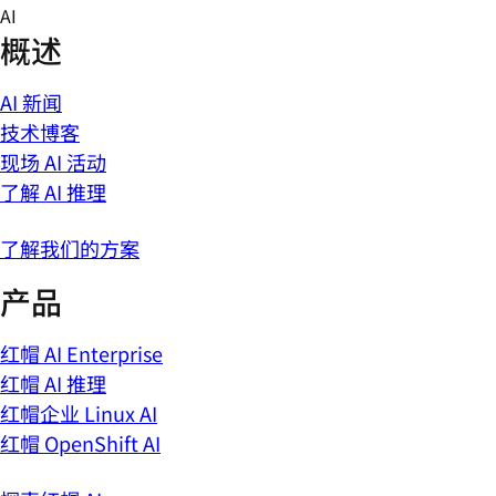
Skip
AI
to
概述
content
AI 新闻
技术博客
现场 AI 活动
了解 AI 推理
了解我们的方案
产品
红帽 AI Enterprise
红帽 AI 推理
红帽企业 Linux AI
红帽 OpenShift AI