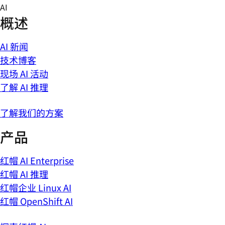
Skip
AI
to
概述
content
AI 新闻
技术博客
现场 AI 活动
了解 AI 推理
了解我们的方案
产品
红帽 AI Enterprise
红帽 AI 推理
红帽企业 Linux AI
红帽 OpenShift AI