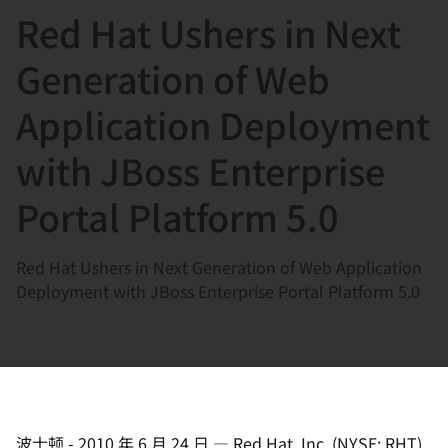
Red Hat Ushers in Next
言
Generation of Web
Application Deployment
with JBoss Enterprise
Portal Platform 5.0
Red Hat Ushers in Next Generation of Web Application
Deployment with JBoss Enterprise Portal Platform 5.0
波士顿
-
2010 年 6 月 24 日
—
Red Hat, Inc. (NYSE: RHT),