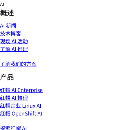
Skip
AI
to
概述
content
AI 新闻
技术博客
现场 AI 活动
了解 AI 推理
了解我们的方案
产品
红帽 AI Enterprise
红帽 AI 推理
红帽企业 Linux AI
红帽 OpenShift AI
探索红帽 AI