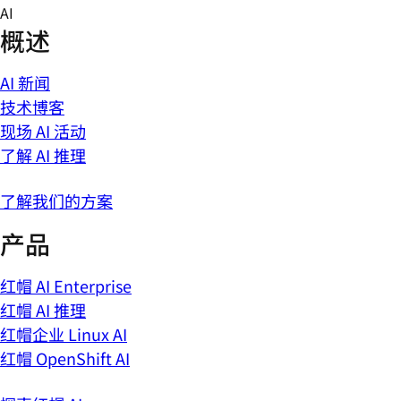
Skip
AI
to
概述
content
AI 新闻
技术博客
现场 AI 活动
了解 AI 推理
了解我们的方案
产品
红帽 AI Enterprise
红帽 AI 推理
红帽企业 Linux AI
红帽 OpenShift AI