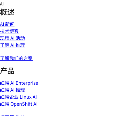
Skip
AI
to
概述
content
AI 新闻
技术博客
现场 AI 活动
了解 AI 推理
了解我们的方案
产品
红帽 AI Enterprise
红帽 AI 推理
红帽企业 Linux AI
红帽 OpenShift AI