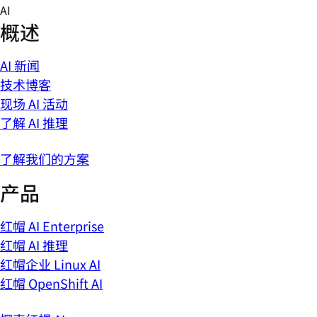
Skip
AI
to
概述
content
AI 新闻
技术博客
现场 AI 活动
了解 AI 推理
了解我们的方案
产品
红帽 AI Enterprise
红帽 AI 推理
红帽企业 Linux AI
红帽 OpenShift AI