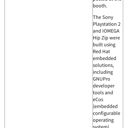
booth.
The Sony
Playstation 2
and IOMEGA
Hip Zip were
built using
Red Hat
embedded
solutions,
including
GNUPro
developer
tools and
eCos
(embedded
configurable
operating
system).