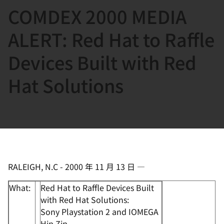
COMDEX 2000 MEDIA
言
ALERT: Red Hat to Raffle
Devices Built with Red
Hat Solutions
RALEIGH, N.C
-
2000 年 11 月 13 日
—
What:
Red Hat to Raffle Devices Built
with Red Hat Solutions:
Sony Playstation 2 and IOMEGA
Hip Zip