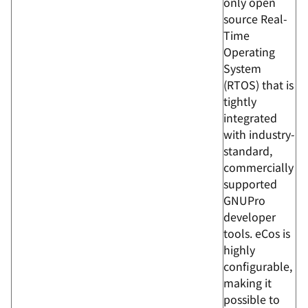
only open
source Real-
Time
Operating
System
(RTOS) that is
tightly
integrated
with industry-
standard,
commercially
supported
GNUPro
developer
tools. eCos is
highly
configurable,
making it
possible to