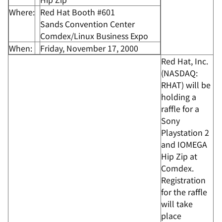
Where:
Red Hat Booth #601
Sands Convention Center
Comdex/Linux Business Expo
When:
Friday, November 17, 2000
Red Hat, Inc.
(NASDAQ:
RHAT) will be
holding a
raffle for a
Sony
Playstation 2
and IOMEGA
Hip Zip at
Comdex.
Registration
for the raffle
will take
place