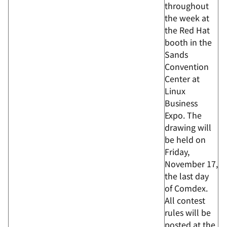
throughout
the week at
the Red Hat
booth in the
Sands
Convention
Center at
Linux
Business
Expo. The
drawing will
be held on
Friday,
November 17,
the last day
of Comdex.
All contest
rules will be
posted at the