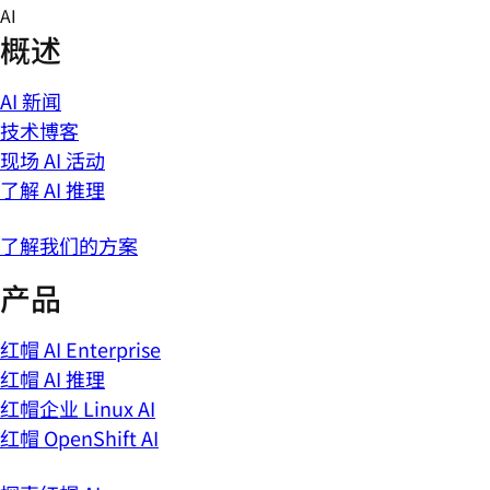
Skip
AI
to
概述
content
AI 新闻
技术博客
现场 AI 活动
了解 AI 推理
了解我们的方案
产品
红帽 AI Enterprise
红帽 AI 推理
红帽企业 Linux AI
红帽 OpenShift AI