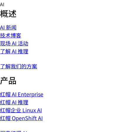
Skip
AI
to
概述
content
AI 新闻
技术博客
现场 AI 活动
了解 AI 推理
了解我们的方案
产品
红帽 AI Enterprise
红帽 AI 推理
红帽企业 Linux AI
红帽 OpenShift AI