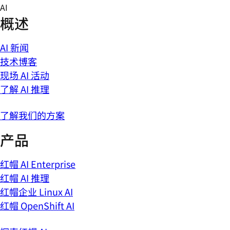
Skip
AI
to
概述
content
AI 新闻
技术博客
现场 AI 活动
了解 AI 推理
了解我们的方案
产品
红帽 AI Enterprise
红帽 AI 推理
红帽企业 Linux AI
红帽 OpenShift AI