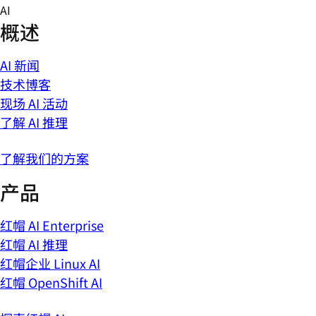
Skip
AI
to
概述
content
AI 新闻
技术博客
现场 AI 活动
了解 AI 推理
了解我们的方案
产品
红帽 AI Enterprise
红帽 AI 推理
红帽企业 Linux AI
红帽 OpenShift AI