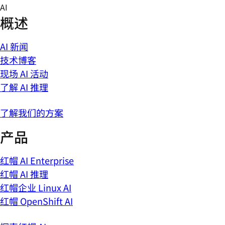
Skip
AI
to
概述
content
AI 新闻
技术博客
现场 AI 活动
了解 AI 推理
了解我们的方案
产品
红帽 AI Enterprise
红帽 AI 推理
红帽企业 Linux AI
红帽 OpenShift AI