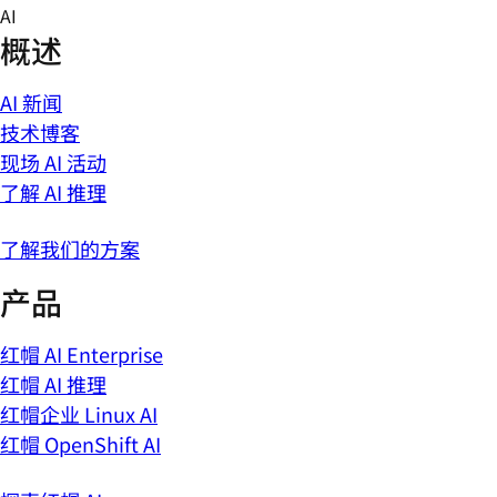
Skip
AI
to
概述
content
AI 新闻
技术博客
现场 AI 活动
了解 AI 推理
了解我们的方案
产品
红帽 AI Enterprise
红帽 AI 推理
红帽企业 Linux AI
红帽 OpenShift AI