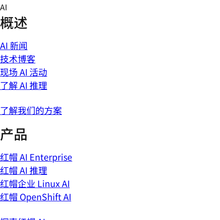
Skip
AI
to
概述
content
AI 新闻
技术博客
现场 AI 活动
了解 AI 推理
了解我们的方案
产品
红帽 AI Enterprise
红帽 AI 推理
红帽企业 Linux AI
红帽 OpenShift AI