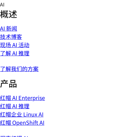
Skip
AI
to
概述
content
AI 新闻
技术博客
现场 AI 活动
了解 AI 推理
了解我们的方案
产品
红帽 AI Enterprise
红帽 AI 推理
红帽企业 Linux AI
红帽 OpenShift AI