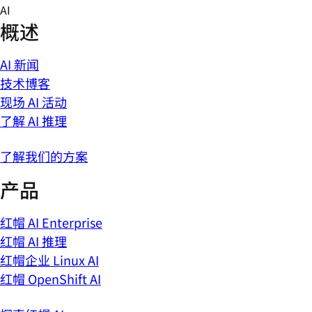
Skip
AI
to
概述
content
AI 新闻
技术博客
现场 AI 活动
了解 AI 推理
了解我们的方案
产品
红帽 AI Enterprise
红帽 AI 推理
红帽企业 Linux AI
红帽 OpenShift AI