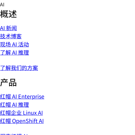
Skip
AI
to
概述
content
AI 新闻
技术博客
现场 AI 活动
了解 AI 推理
了解我们的方案
产品
红帽 AI Enterprise
红帽 AI 推理
红帽企业 Linux AI
红帽 OpenShift AI