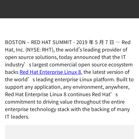
BOSTON – RED HAT SUMMIT
-
2019 年 5 月 7 日
—
Red
Hat, Inc. (NYSE: RHT), the world's leading provider of
open source solutions, today announced that the IT
industry’s largest commercial open source ecosystem
backs
Red Hat Enterprise Linux 8
, the latest version of
the world’s leading enterprise Linux platform. Built to
support any application, any environment, anywhere,
Red Hat Enterprise Linux 8 continues Red Hat’s
commitment to driving value throughout the entire
enterprise technology stack with the backing of many
IT leaders.