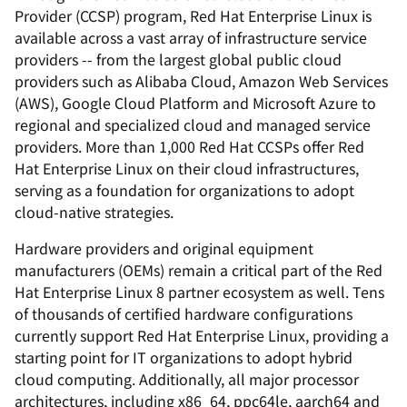
Provider (CCSP) program, Red Hat Enterprise Linux is
available across a vast array of infrastructure service
providers -- from the largest global public cloud
providers such as Alibaba Cloud, Amazon Web Services
(AWS), Google Cloud Platform and Microsoft Azure to
regional and specialized cloud and managed service
providers. More than 1,000 Red Hat CCSPs offer Red
Hat Enterprise Linux on their cloud infrastructures,
serving as a foundation for organizations to adopt
cloud-native strategies.
Hardware providers and original equipment
manufacturers (OEMs) remain a critical part of the Red
Hat Enterprise Linux 8 partner ecosystem as well. Tens
of thousands of certified hardware configurations
currently support Red Hat Enterprise Linux, providing a
starting point for IT organizations to adopt hybrid
cloud computing. Additionally, all major processor
architectures, including x86_64, ppc64le, aarch64 and