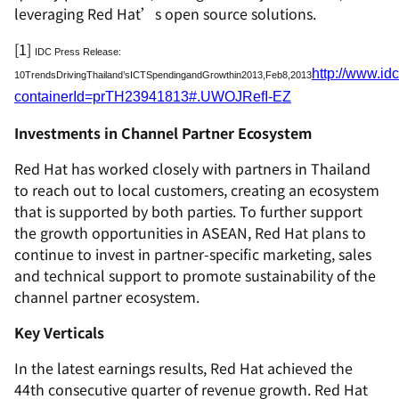
leveraging Red Hat’s open source solutions.
[1]
IDC Press Release:
http://www.id
10
Trends
Driving
Thailand
’
s
ICT
Spending
and
Growth
in
2013,
Feb
8,
2013
containerId=prTH23941813#.UWOJRefI-EZ
Investments in Channel Partner Ecosystem
Red Hat has worked closely with partners in Thailand
to reach out to local customers, creating an ecosystem
that is supported by both parties. To further support
the growth opportunities in ASEAN, Red Hat plans to
continue to invest in partner-specific marketing, sales
and technical support to promote sustainability of the
channel partner ecosystem.
Key Verticals
In the latest earnings results, Red Hat achieved the
44th consecutive quarter of revenue growth. Red Hat