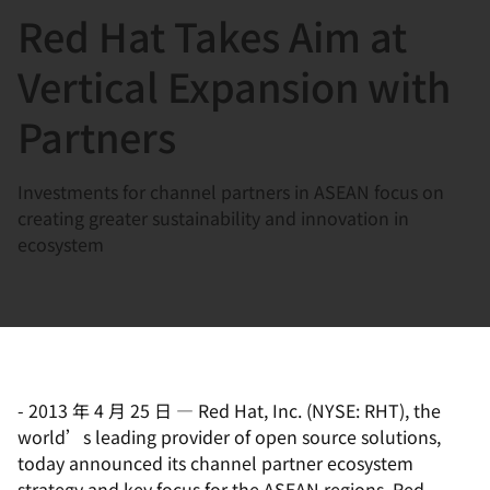
Red Hat Takes Aim at
言
Vertical Expansion with
Partners
Investments for channel partners in ASEAN focus on
creating greater sustainability and innovation in
ecosystem
-
2013 年 4 月 25 日
—
Red Hat, Inc. (NYSE: RHT), the
world’s leading provider of open source solutions,
today announced its channel partner ecosystem
strategy and key focus for the ASEAN regions. Red