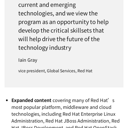
current and emerging
technologies, and we view the
program as an opportunity to help
develop the critical skillsets that
will help drive the future of the
technology industry
Iain Gray
vice president, Global Services, Red Hat
Expanded content
covering many of Red Hat’s
most popular platform, middleware and cloud
technologies, including Red Hat Enterprise Linux
Administration, Red Hat JBoss Administration, Red
Hat JBoss Development, and Red Hat OpenStack