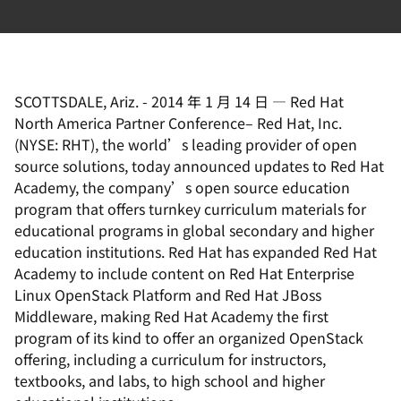
SCOTTSDALE, Ariz.
-
2014 年 1 月 14 日
—
Red Hat
North America Partner Conference– Red Hat, Inc.
(NYSE: RHT), the world’s leading provider of open
source solutions, today announced updates to Red Hat
Academy, the company’s open source education
program that offers turnkey curriculum materials for
educational programs in global secondary and higher
education institutions. Red Hat has expanded Red Hat
Academy to include content on Red Hat Enterprise
Linux OpenStack Platform and Red Hat JBoss
Middleware, making Red Hat Academy the first
program of its kind to offer an organized OpenStack
offering, including a curriculum for instructors,
textbooks, and labs, to high school and higher