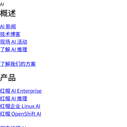
Skip
AI
to
概述
content
AI 新闻
技术博客
现场 AI 活动
了解 AI 推理
了解我们的方案
产品
红帽 AI Enterprise
红帽 AI 推理
红帽企业 Linux AI
红帽 OpenShift AI