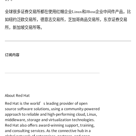
全球很多证券交易所都在使用红帽企业Linux和JBoss企业中间件产品，比
如纽约泛欧交易所，德意志交易所，芝加哥商品交易所，东京证券交易
所，新加坡交易所等。
订阅内容
About Red Hat
Red Hat is the world’s leading provider of open
source software solutions, using a community-powered
approach to reliable and high-performing cloud, Linux,
middleware, storage and virtualization technologies.
Red Hat also offers award-winning support, training,
and consulting services. As the connective hub in a
global network of enterprises, partners, and open