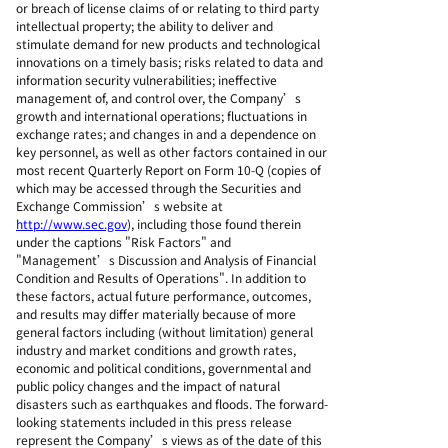
or breach of license claims of or relating to third party
intellectual property; the ability to deliver and
stimulate demand for new products and technological
innovations on a timely basis; risks related to data and
information security vulnerabilities; ineffective
management of, and control over, the Company’s
growth and international operations; fluctuations in
exchange rates; and changes in and a dependence on
key personnel, as well as other factors contained in our
most recent Quarterly Report on Form 10-Q (copies of
which may be accessed through the Securities and
Exchange Commission’s website at
http://www.sec.gov
), including those found therein
under the captions "Risk Factors" and
"Management’s Discussion and Analysis of Financial
Condition and Results of Operations". In addition to
these factors, actual future performance, outcomes,
and results may differ materially because of more
general factors including (without limitation) general
industry and market conditions and growth rates,
economic and political conditions, governmental and
public policy changes and the impact of natural
disasters such as earthquakes and floods. The forward-
looking statements included in this press release
represent the Company’s views as of the date of this