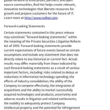
source communities, Red Hat helps create relevant,
innovative technologies that liberate resources for
growth and prepare customers for the future of IT.
Learn more at
http://www.redhat.com
.
Forward-Looking Statements
Certain statements contained in this press release
may constitute "forward-looking statements" within
the meaning of the Private Securities Litigation Reform
Act of 1995. Forward-looking statements provide
current expectations of future events based on certain
assumptions and include any statement that does not
directly relate to any historical or current fact. Actual
results may differ materially from those indicated by
such forward-looking statements as a result of various
important factors, including: risks related to delays or
reductions in information technology spending; the
effects of industry consolidation; the ability of the
Company to compete effectively; the integration of
acquisitions and the ability to market successfully
acquired technologies and products; uncertainty and
adverse results in litigation and related settlements;
the inability to adequately protect Company
intellectual property and the potential for infringement