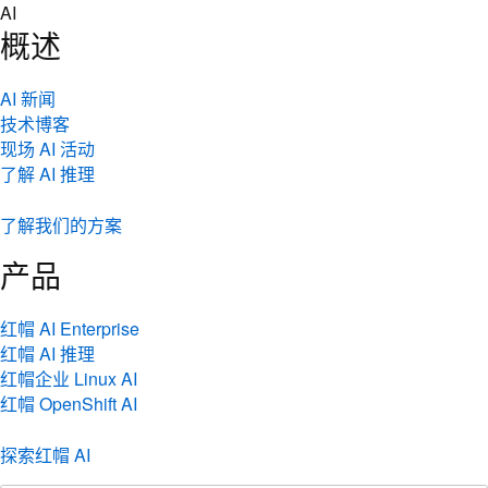
Skip
AI
to
概述
content
AI 新闻
技术博客
现场 AI 活动
了解 AI 推理
了解我们的方案
产品
红帽 AI Enterprise
红帽 AI 推理
红帽企业 Linux AI
红帽 OpenShift AI
探索红帽 AI