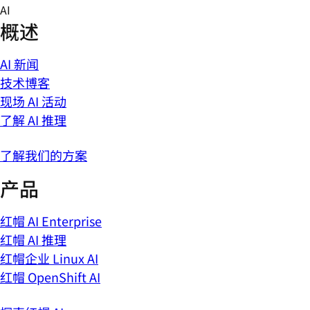
Skip
AI
to
概述
content
AI 新闻
技术博客
现场 AI 活动
了解 AI 推理
了解我们的方案
产品
红帽 AI Enterprise
红帽 AI 推理
红帽企业 Linux AI
红帽 OpenShift AI