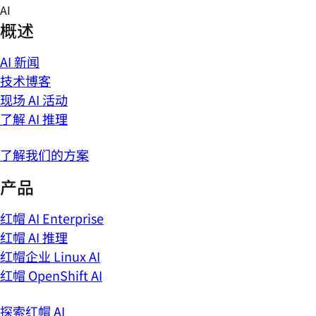
Skip
AI
to
概述
content
AI 新闻
技术博客
现场 AI 活动
了解 AI 推理
了解我们的方案
产品
红帽 AI Enterprise
红帽 AI 推理
红帽企业 Linux AI
红帽 OpenShift AI
探索红帽 AI