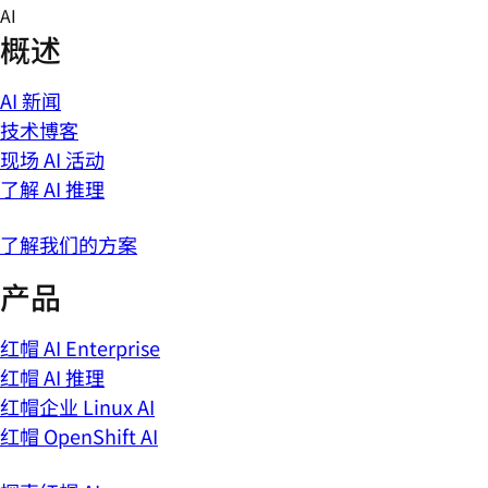
Skip
AI
to
概述
content
AI 新闻
技术博客
现场 AI 活动
了解 AI 推理
了解我们的方案
产品
红帽 AI Enterprise
红帽 AI 推理
红帽企业 Linux AI
红帽 OpenShift AI