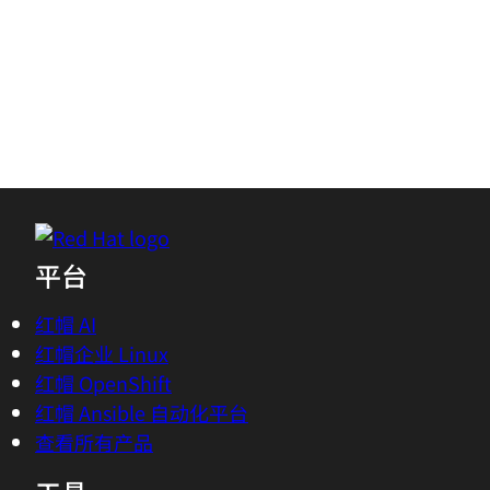
creating your Red Hat account.
Log in or register to download
Access without an account
平台
红帽 AI
红帽企业 Linux
红帽 OpenShift