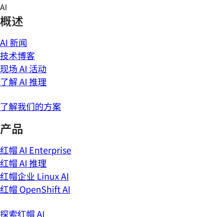
Skip
AI
to
概述
content
AI 新闻
技术博客
现场 AI 活动
了解 AI 推理
了解我们的方案
产品
红帽 AI Enterprise
红帽 AI 推理
红帽企业 Linux AI
红帽 OpenShift AI
探索红帽 AI