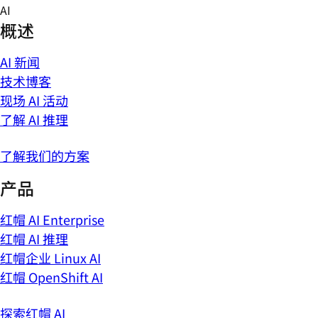
Skip
AI
to
概述
content
AI 新闻
技术博客
现场 AI 活动
了解 AI 推理
了解我们的方案
产品
红帽 AI Enterprise
红帽 AI 推理
红帽企业 Linux AI
红帽 OpenShift AI
探索红帽 AI