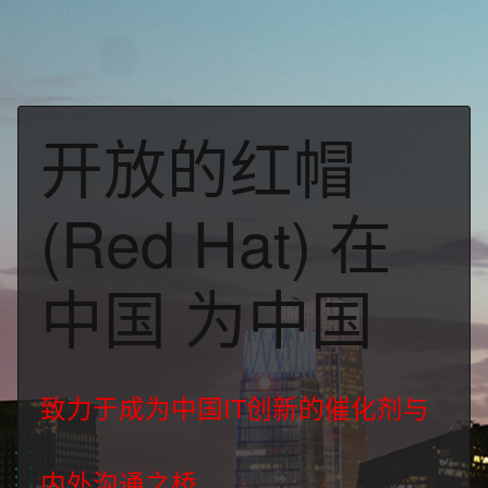
页
面
语
言
开放的红帽
(Red Hat) 在
中国 为中国
致力于成为中国IT创新的催化剂与
内外沟通之桥