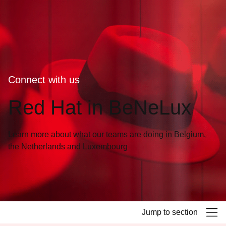
语
言
Connect with us
Red Hat in BeNeLux
Learn more about what our teams are doing in Belgium,
the Netherlands and Luxembourg
Jump to section