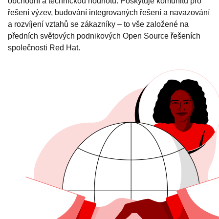
obchodní a technickou hodnotu. Poskytuje komunitu pro
řešení výzev, budování integrovaných řešení a navazování
a rozvíjení vztahů se zákazníky – to vše založené na
předních světových podnikových Open Source řešeních
společnosti Red Hat.