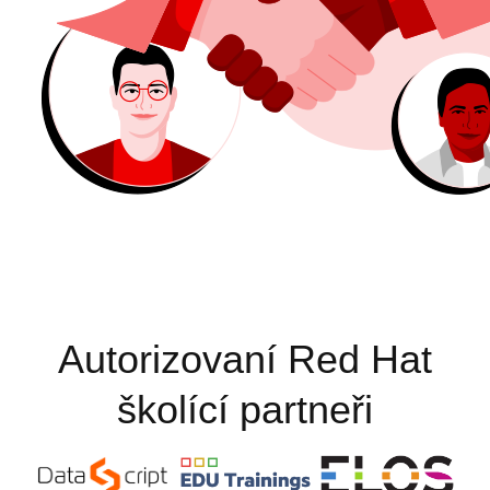
Autorizovaní Red Hat
školící partneři