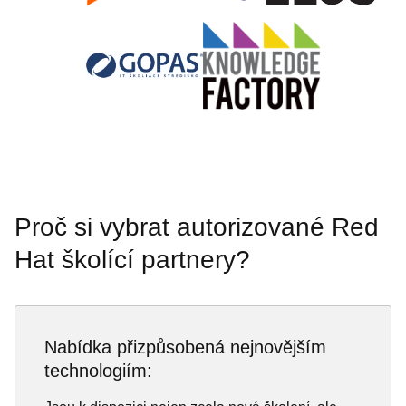
Proč si vybrat autorizované Red
Hat školící partnery?
Nabídka přizpůsobená nejnovějším
technologiím: