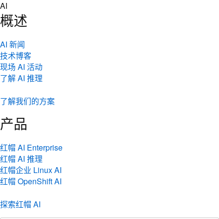
Skip
AI
to
概述
content
AI 新闻
技术博客
现场 AI 活动
了解 AI 推理
了解我们的方案
产品
红帽 AI Enterprise
红帽 AI 推理
红帽企业 Linux AI
红帽 OpenShift AI
探索红帽 AI