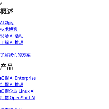
Skip
AI
to
概述
content
AI 新闻
技术博客
现场 AI 活动
了解 AI 推理
了解我们的方案
产品
红帽 AI Enterprise
红帽 AI 推理
红帽企业 Linux AI
红帽 OpenShift AI