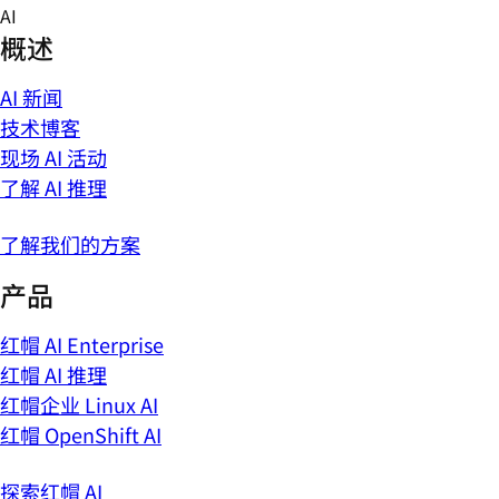
Skip
AI
to
概述
content
AI 新闻
技术博客
现场 AI 活动
了解 AI 推理
了解我们的方案
产品
红帽 AI Enterprise
红帽 AI 推理
红帽企业 Linux AI
红帽 OpenShift AI
探索红帽 AI