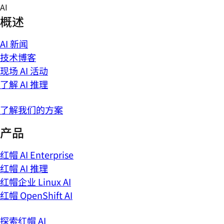
Skip
AI
to
概述
content
AI 新闻
技术博客
现场 AI 活动
了解 AI 推理
了解我们的方案
产品
红帽 AI Enterprise
红帽 AI 推理
红帽企业 Linux AI
红帽 OpenShift AI
探索红帽 AI